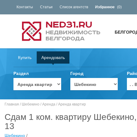
Контакты
Статьи
Список агентств
Избранное
(
0
)
БЕЛГОРО
Купить
Арендовать
Раздел
Город
Рай
. 
Главная
/
Шебекино
/
Аренда
/
Аренда квартир
Сдам 1 ком. квартиру Шебекино
13
Шебекино
/