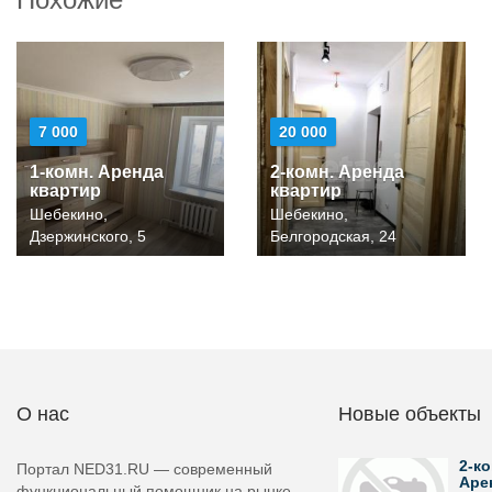
7 000
20 000
1-комн. Аренда
2-комн. Аренда
квартир
квартир
Шебекино,
Шебекино,
Дзержинского, 5
Белгородская, 24
О нас
Новые объекты
2-ко
Портал NED31.RU — современный
Аре
функциональный помощник на рынке