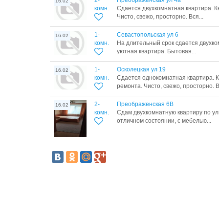
2-
Преображенская ул 4а
16.02
комн.
Сдается двухкомнатная квартира. К
Чисто, свежо, просторно. Вся...
1-
Севастопольская ул 6
16.02
комн.
На длительный срок сдается двухко
уютная квартира. Бытовая...
1-
Осколецкая ул 19
16.02
комн.
Сдается однокомнатная квартира. К
ремонта. Чисто, свежо, просторно. Вс
2-
Преображенская 6В
16.02
комн.
Сдам двухкомнатную квартиру по ул
отличном состоянии, с мебелью...