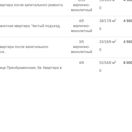
6/10
53/36/9 м
4 50
вартира после капитального ремонта.
кирпично-
0
монолитный
2
4/5
38/17/8 м
4 50
мнатная квартира. Чистый подъезд,
кирпично-
0
монолитный
2
3/5
33/18/9 м
4 50
вартира после капитального
кирпично-
0
я...
монолитный
2
4/9
52/34/8 м
8 00
ице Преображенская, 6в. Квартира в
0