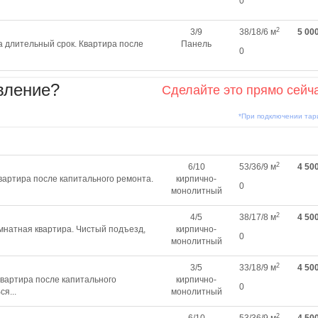
0
2
3/9
38/18/6 м
5 00
 длительный срок. Квартира после
Панель
0
вление?
Сделайте это прямо сейч
*При подключении та
2
6/10
53/36/9 м
4 50
вартира после капитального ремонта.
кирпично-
0
монолитный
2
4/5
38/17/8 м
4 50
мнатная квартира. Чистый подъезд,
кирпично-
0
монолитный
2
3/5
33/18/9 м
4 50
вартира после капитального
кирпично-
0
я...
монолитный
2