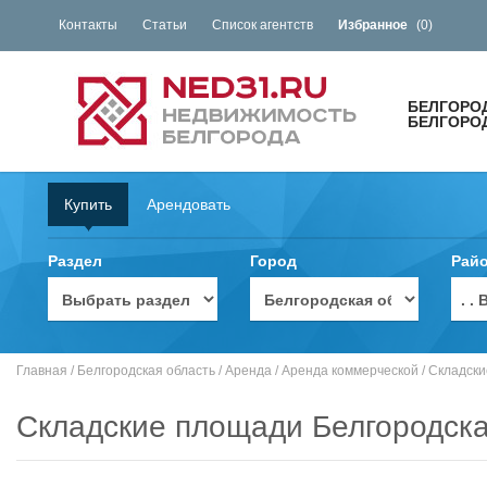
Контакты
Статьи
Список агентств
Избранное
(
0
)
БЕЛГОРО
БЕЛГОРО
Купить
Арендовать
Раздел
Город
Рай
. 
Главная
/
Белгородская область
/
Аренда
/
Аренда коммерческой
/
Складск
Складские площади Белгородска