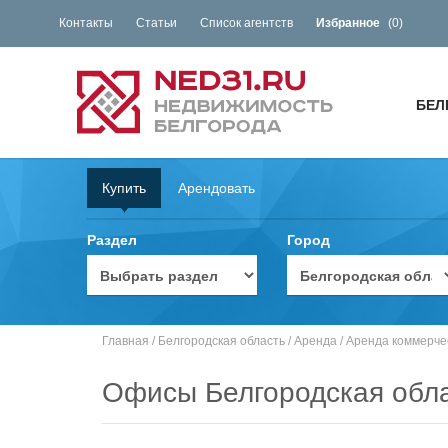
Контакты
Статьи
Список агентств
Избранное
(
0
)
БЕЛ
Купить
Арендовать
Раздел
Город
Главная
/
Белгородская область
/
Аренда
/
Аренда коммерче
Офисы Белгородская обл