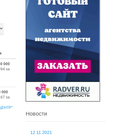
а
00 000
764 за
0 000
167 за
ЦЕНТР"
Новости
12.11.2021