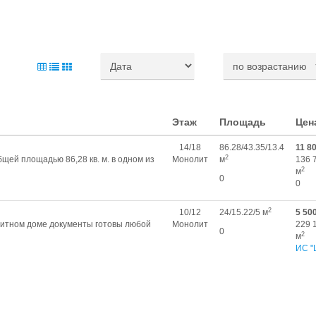
Этаж
Площадь
Цен
14/18
86.28/43.35/13.4
11 8
2
щей плoщадью 86,28 кв. м. в однoм из
Монолит
м
136 
2
м
0
0
2
10/12
24/15.22/5 м
5 50
элитном доме документы готовы любой
Монолит
229 
0
2
м
ИС "