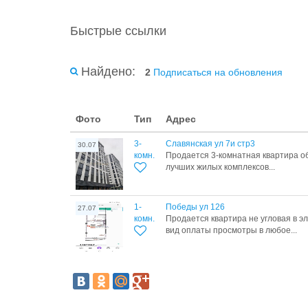
Быстрые ссылки
Найдено:
2
Подписаться на обновления
Фото
Тип
Адрес
3-
Славянская ул 7и стр3
30.07
комн.
Продается 3-кoмнатнaя квартира oб
лучшиx жилыx комплeкcов...
1-
Победы ул 126
27.07
комн.
Продается квартира не угловая в 
вид оплаты просмотры в любое...