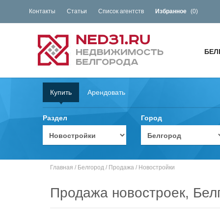
Контакты
Статьи
Список агентств
Избранное
(
0
)
БЕЛ
Купить
Арендовать
Раздел
Город
Главная
/
Белгород
/
Продажа
/
Новостройки
Продажа новостроек, Бел