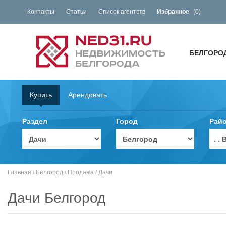
Контакты
Статьи
Список агентств
Избранное
(
0
)
БЕЛГОРО
Купить
Арендовать
Раздел
Город
Рай
. 
Главная
/
Белгород
/
Продажа
/
Дачи
Дачи Белгород