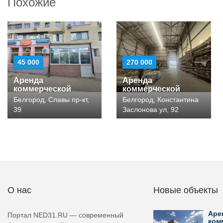
Похожие
45 000
270 000
Аренда
Аренда
коммерческой
коммерческой
Белгород, Славы пр-кт,
Белгород, Константина
39
Заслонова ул, 92
О нас
Новые объекты
Аре
Портал NED31.RU — современный
ком